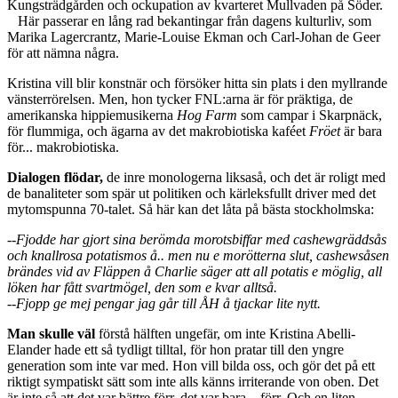
Kungsträdgården och ockupation av kvarteret Mullvaden på Söder.
Här passerar en lång rad bekantingar från dagens kulturliv, som
Marika Lagercrantz, Marie-Louise Ekman och Carl-Johan de Geer
för att nämna några.
Kristina vill blir konstnär och försöker hitta sin plats i den myllrande
vänsterrörelsen. Men, hon tycker FNL:arna är för präktiga, de
amerikanska hippiemusikerna
Hog Farm
som campar i Skarpnäck,
för flummiga, och ägarna av det makrobiotiska kaféet
Fröet
är bara
för... makrobiotiska.
Dialogen flödar,
de inre monologerna liksaså, och det är roligt med
de banaliteter som spär ut politiken och kärleksfullt driver med det
mytomspunna 70-talet. Så här kan det låta på bästa stockholmska:
--Fjodde har gjort sina berömda morotsbiffar med cashewgräddsås
och knallrosa potatismos å.. men nu e morötterna slut, cashewsåsen
brändes vid av Fläppen å Charlie säger att all potatis e möglig, all
löken har fått svartmögel, den som e kvar alltså.
--Fjopp ge mej pengar jag går till ÅH å tjackar lite nytt.
Man skulle väl
förstå hälften ungefär, om inte Kristina Abelli-
Elander hade ett så tydligt tilltal, för hon pratar till den yngre
generation som inte var med. Hon vill bilda oss, och gör det på ett
riktigt sympatiskt sätt som inte alls känns irriterande von oben. Det
är inte så att det var bättre förr, det var bara... förr. Och en liten