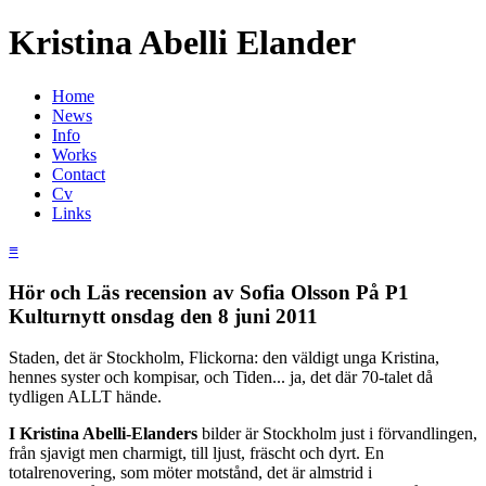
Kristina Abelli Elander
Home
News
Info
Works
Contact
Cv
Links
≡
Hör och Läs recension av Sofia Olsson På P1
Kulturnytt onsdag den 8 juni 2011
Staden, det är Stockholm, Flickorna: den väldigt unga Kristina,
hennes syster och kompisar, och Tiden... ja, det där 70-talet då
tydligen ALLT hände.
I Kristina Abelli-Elanders
bilder är Stockholm just i förvandlingen,
från sjavigt men charmigt, till ljust, fräscht och dyrt. En
totalrenovering, som möter motstånd, det är almstrid i